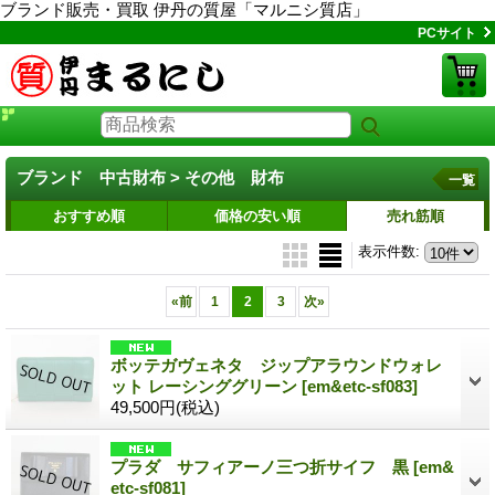
ブランド販売・買取 伊丹の質屋「マルニシ質店」
PCサイト
ブランド 中古財布 > その他 財布
一覧
おすすめ順
価格の安い順
売れ筋順
表示件数
:
«
前
1
2
3
次
»
ボッテガヴェネタ ジップアラウンドウォレ
ット レーシンググリーン
[em&etc-sf083]
49,500円
(税込)
プラダ サフィアーノ三つ折サイフ 黒
[em&
etc-sf081]