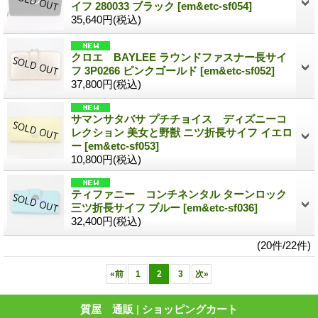
イフ 280033 ブラック
[em&etc-sf054]
35,640円
(税込)
クロエ BAYLEE ラウンドファスナー長サイ
フ 3P0266 ピンクゴールド
[em&etc-sf052]
37,800円
(税込)
サマンサタバサ プチチョイス ディズニーコ
レクション 美女と野獣 ニツ折長サイフ イエロ
ー
[em&etc-sf053]
10,800円
(税込)
ティファニー コンチネンタル ターンロック
三ツ折長サイフ ブルー
[em&etc-sf036]
32,400円
(税込)
(20件/22件)
«
前
1
2
3
次
»
質屋 通販
|
ショッピングカート