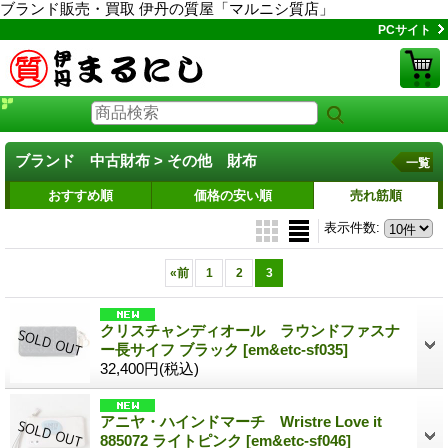
ブランド販売・買取 伊丹の質屋「マルニシ質店」
PCサイト
ブランド 中古財布 > その他 財布
一覧
おすすめ順
価格の安い順
売れ筋順
表示件数
:
«
前
1
2
3
クリスチャンディオール ラウンドファスナ
ー長サイフ ブラック
[em&etc-sf035]
32,400円
(税込)
アニヤ・ハインドマーチ Wristre Love it
885072 ライトピンク
[em&etc-sf046]