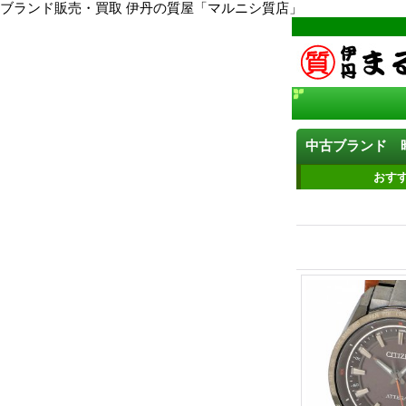
ブランド販売・買取 伊丹の質屋「マルニシ質店」
中古ブランド 時
おす