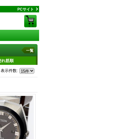
PCサイト
一覧
売れ筋順
表示件数
: