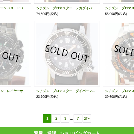
シチズン エアダイバー２００ ＰＤＭ５６－３０８１ 黒文字盤
シチズン プロマスター メカダイバー２００ ＮＢ６００４－０８Ｅ グレー文字盤
74,800円
(税込)
55,000円
(税込)
シチズン コレクション レイヤーオブタイム ＣＢ５８７８－５６Ｅ 積層文字盤
シチズン プロマスター ダイバー２００ｍ ＢＮ０１５６－０５Ｅ 黒文字盤
23,100円
(税込)
39,600円
(税込)
...
1
2
3
7
次
»
質屋 通販
|
ショッピングカート