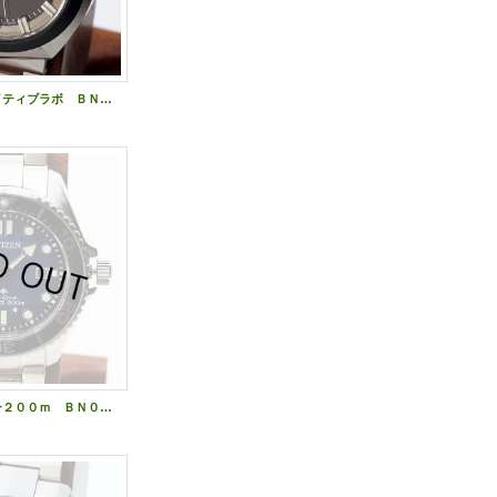
シチズン クリエイティブラボ ＢＮ１０１４－５５Ｅ 黒文字盤
シチズン ダイバー２００ｍ ＢＮ０２６０－５６Ｌ 紺文字盤