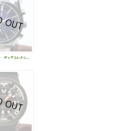
シチズン アテッサ ディアコレクション ＡＴ８１８１－７１Ｌ 紺文字盤