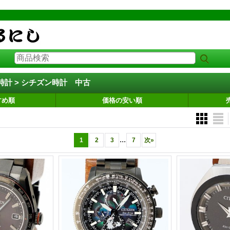
計 > シチズン時計 中古
すめ順
価格の安い順
...
1
2
3
7
次
»