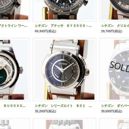
シチズン アテッサ アクトライン ワールドタイム ＣＢ０２８６－６１Ｅ 黒文字盤
シチズン アテッサ ＢＹ３００５－５６Ｅ レイヤーオブタイム 積層文字盤
69,300円
(税込)
29,700円
(税込)
シチズン カンパノラ ＢＵ００４０－５７Ｚ 新そに鳥 銀／緑漆文字盤
シチズン シリーズエイト ８０１ ＣＧＮ７２－００１１ 黒文字盤
35,200円
(税込)
39,600円
(税込)