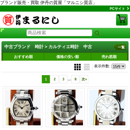
ブランド販売・買取 伊丹の質屋「マルニシ質店」
PCサイト
中古ブランド 時計 > カルティエ時計 中古
一覧
おすすめ順
価格の安い順
売れ筋順
表示件数
:
...
1
2
3
8
次
»