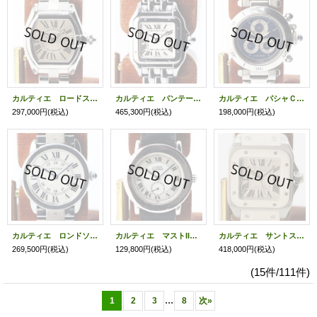
カルティエ ロードスターＳＭ Ｗ６２０１６ ２６７５ 銀文字盤
カルティエ パンテールＳＭ ＷＳＰＮ０００６ ４１７７ 白文字盤
カルティエ パシャＣ クロノリフレックス １３５２－１ 青文字盤
297,000円
(税込)
465,300円
(税込)
198,000円
(税込)
カルティエ ロンドソロＳＭ Ｗ６７０１００４ ２９３３ 銀文字盤
カルティエ マストII ロンド １８１５－１ 白文字盤
カルティエ サントス100 2878 白文字盤
269,500円
(税込)
129,800円
(税込)
418,000円
(税込)
(15件/111件)
...
1
2
3
8
次
»