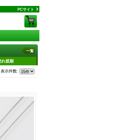
PCサイト
一覧
売れ筋順
表示件数
: