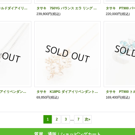
タサキ PT900 エメラルドダイアイリリング 0.87ct 0.30ct 4.90g
タサキ 750YG バランス エラ リング 5.70g
239,800円
(税込)
220,000円
(税込)
タサキ K18WG ダイアイリペンダントネックレス 0.19ct 2.50g
タサキ K18PG ダイアイリペンダントネックレス 0.02ct 4.10g
69,850円
(税込)
169,400円
(税込)
...
1
2
3
7
次
»
質屋 通販
|
ショッピングカート