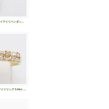
タサキ K18WG ダイアイリペンダントネックレス 0.24ct 3.80g
タサキ K18 ダイアイリリング 0.94ct 4.40g