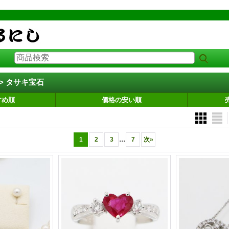
> タサキ宝石
すめ順
価格の安い順
...
1
2
3
7
次
»