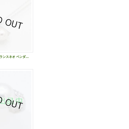
タサキ 750WG バランスネオ ペンダント P-16850 7.30g