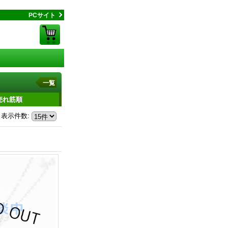
PCサイト
一覧
売れ筋順
表示件数
: