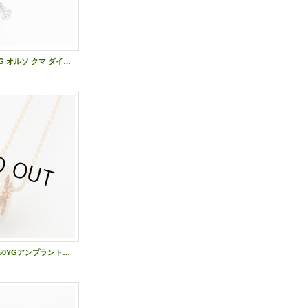
ポメラート 750WG オルソ クマ ダイアイリペンダントネックレス 13.30g
ルイ・ヴィトン 750YGアンプラントGM Q93165 0.80 15.50g