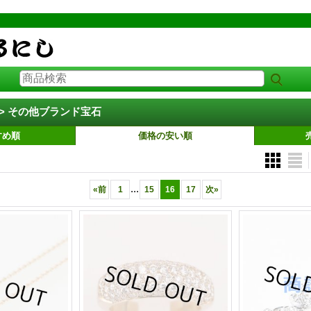
> その他ブランド宝石
すめ順
価格の安い順
...
«
前
1
15
16
17
次
»