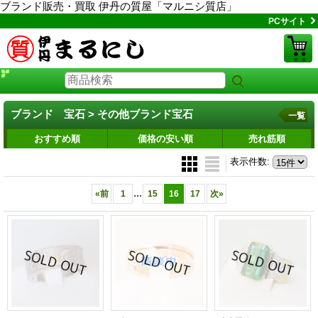
ブランド販売・買取 伊丹の質屋「マルニシ質店」
PCサイト
ブランド 宝石 > その他ブランド宝石
一覧
おすすめ順
価格の安い順
売れ筋順
表示件数
:
...
«
前
1
15
16
17
次
»