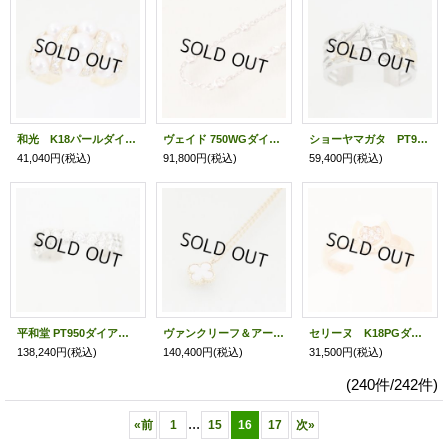
和光 K18パールダイアイリリング 0.46 7.90g
ヴェイド 750WGダイアイリネックレス 0.81 7.70g
ショーヤマガタ PT900/K18 ダイアイリリング 0.37 6.20g
41,040円
(税込)
91,800円
(税込)
59,400円
(税込)
平和堂 PT950ダイアイリリング 1.01 8.40g
ヴァンクリーフ＆アーペル 750YGペンダントネックレス ミニアルハンブラ 2.90g
セリーヌ K18PGダイアイリリング 4.10g
138,240円
(税込)
140,400円
(税込)
31,500円
(税込)
(240件/242件)
...
«
前
1
15
16
17
次
»