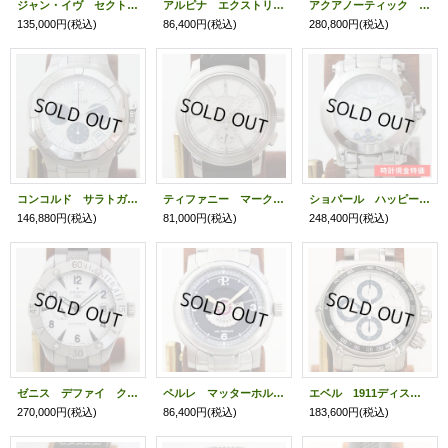
ジャン・イヴ セクトラ 655451 ETA2829-A2 白文字盤
アルピナ エクストリーム ダイバー AL525X5AEV6 黒文字盤
アクアノーティック キング クロノグラフ トノー TN2202 黒文字盤
135,000円
(税込)
86,400円
(税込)
280,800円
(税込)
コンコルド サラトガ クロノグラフ 10.H7.1892 銀文字盤 グレーインダイアル
ティファニー マークラウンド クロノグラフ 銀文字盤
ショパール ハッピースポーツ マークII 27/8509 シェル文字盤 サファイア5P
146,880円
(税込)
81,000円
(税込)
248,400円
(税込)
ゼニス デファイ クラシック HMS 銀文字盤
ペルレ マッターホルン No544 グレー文字盤
エベル 1911ディスカバリークロノ E9750L62 銀文字盤
270,000円
(税込)
86,400円
(税込)
183,600円
(税込)