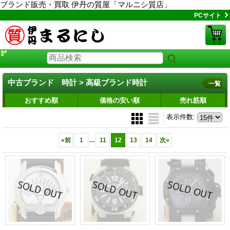
ブランド販売・買取 伊丹の質屋「マルニシ質店」
PCサイト
中古ブランド 時計 > 高級ブランド時計
一覧
おすすめ順
価格の安い順
売れ筋順
表示件数
:
...
«
前
1
11
12
13
14
次
»