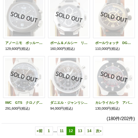
アノーニモ ポッルーチュドラス 2003 オペラメッカナ 黒文字盤
ボーム＆メルシー リビエラＳ マグナム クロノグラフ MOA08755 黒文字盤
ボールウォッチ DG1020A 黒文字盤
129,600円
(税込)
160,000円
(税込)
110,000円
(税込)
IWC GTS クロノグラフ IW3707－008 黒文字盤
ダニエル・ジャンリシャール タキメータークロノグラフ 25042 黒文字盤
カレライカレラ アバロン クロノグラフ 452 12/235 黒文字盤 ラバーベゼル
291,600円
(税込)
94,000円
(税込)
130,000円
(税込)
(180件/202件)
...
«
前
1
11
12
13
14
次
»