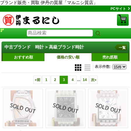
ブランド販売・買取 伊丹の質屋「マルニシ質店」
PCサイト
中古ブランド 時計 > 高級ブランド時計
一覧
おすすめ順
価格の安い順
売れ筋順
表示件数
:
...
«
前
1
2
3
4
14
次
»