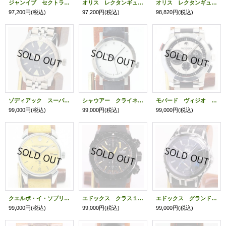
ジャンイブ セクトラ2000 レトログラード ピンク文字盤
オリス レクタンギュラーコンプリ 7658 黒文字盤
オリス レクタンギュラー ムーンフェイス トリプルカレンダー 白文字盤
97,200円
(税込)
97,200円
(税込)
98,820円
(税込)
ゾディアック スーパーシーウルフ５３ ＺＯ９２０１ 黒文字盤
シャウアー クライネ 白文字盤 Ｎｏ３１９
モバード ヴィジオ クロノグラフ ３８．Ｈ９．１８９１ 銀文字盤 黒インダイアル
99,000円
(税込)
99,000円
(税込)
99,000円
(税込)
クエルボ・イ・ソブリヌス ヒストリアルドール ３１９１ ＳＯＬ 黄色文字盤
エドックス クラス１ クロノオフショア ４６７４３７ カーボン文字盤 限定
エドックス グランドオーシャン ９４００３ 黒文字盤 シードバイ限定
99,000円
(税込)
99,000円
(税込)
99,000円
(税込)