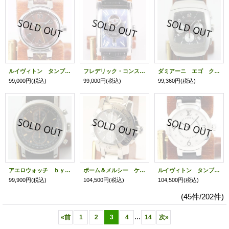
ルイヴィトン タンブール Ｑ１２１１ 茶文字盤
フレデリック・コンスタント カレ FC315MPB4C26 黒シェル文字盤
ダミアーニ エゴ クロノグラフ D06ACFH 黒文字盤
99,000円
(税込)
99,000円
(税込)
99,360円
(税込)
アエロウォッチ ｂｙシェルマン クロノグラフ グランクラシック 黒文字盤
ボーム＆メルシー ケープランド クロノグラフ ６５３５２ 黒文字盤 グレーインダイアル
ルイヴィトン タンブール Ｑ１２ＭＧ 銀文字盤 ８Ｐ
99,900円
(税込)
104,500円
(税込)
104,500円
(税込)
(45件/202件)
...
«
前
1
2
3
4
14
次
»