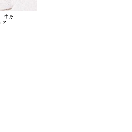
ク 中身
ック