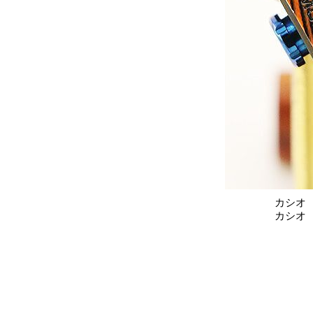
カシオ
カシオ