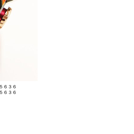
５６３６
５６３６