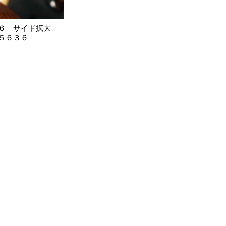
６ サイド拡大
５６３６