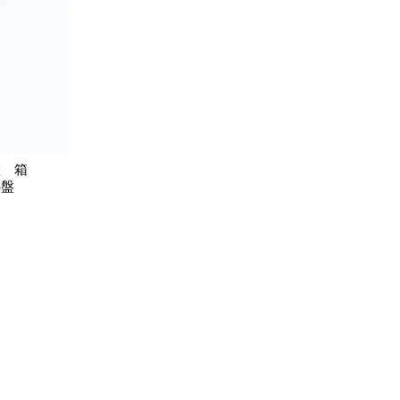
盤 箱
字盤