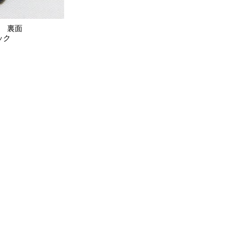
ク 裏面
ック