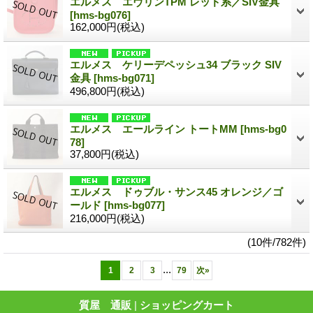
エルメス エヴリンTPM レッド系／SIV金具
[hms-bg076]
162,000円
(税込)
エルメス ケリーデペッシュ34 ブラック SIV
金具
[hms-bg071]
496,800円
(税込)
エルメス エールライン トートMM
[hms-bg0
78]
37,800円
(税込)
エルメス ドゥブル・サンス45 オレンジ／ゴ
ールド
[hms-bg077]
216,000円
(税込)
(10件/782件)
...
1
2
3
79
次
»
質屋 通販
|
ショッピングカート