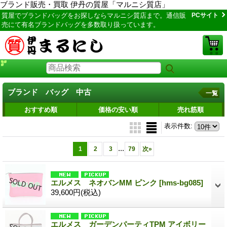
ブランド販売・買取 伊丹の質屋「マルニシ質店」
質屋でブランドバッグをお探しならマルニシ質店まで。通信販
PCサイト
売にて有名ブランドバッグを多数取り扱っています。
ブランド バッグ 中古
一覧
おすすめ順
価格の安い順
売れ筋順
表示件数
:
...
1
2
3
79
次
»
エルメス ネオバンMM ピンク
[hms-bg085]
39,600円
(税込)
エルメス ガーデンパーティTPM アイボリー