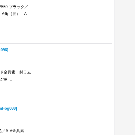
559 ブラック／
度 A角（底） A
g096
]
ルド金具素 材ラム
1cm/ …
nl-bg088
]
色／SIV金具素