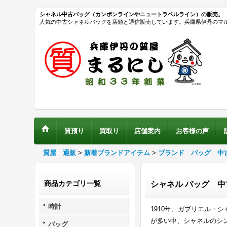
シャネル中古バッグ（カンボンラインやニュートラベルライン）の販売。
人気の中古シャネルバッグを店頭と通信販売しています。兵庫県伊丹のマ
質預り
買取り
店舗案内
お客様の声
質屋 通販
>
新着ブランドアイテム
>
ブランド バッグ 中
商品カテゴリ一覧
シャネル バッグ 
時計
1910年、ガブリエル・
が多い中、シャネルのシ
バッグ