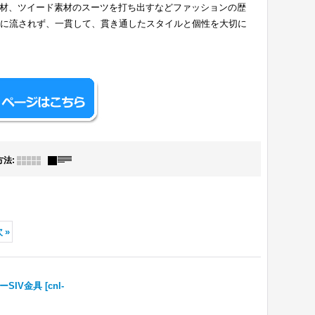
材、ツイード素材のスーツを打ち出すなどファッションの歴
けに流されず、一貫して、貫き通したスタイルと個性を大切に
方法
:
次
»
SIV金具
[
cnl-