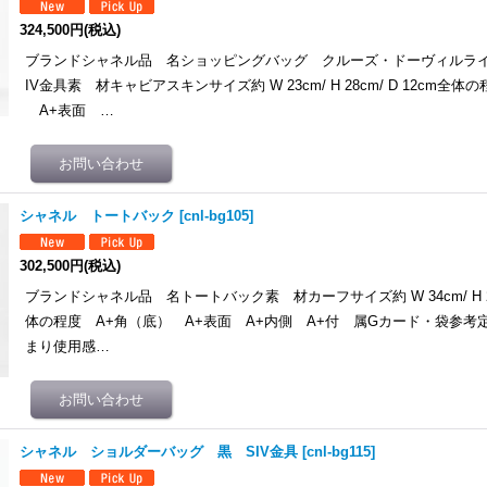
324,500円
(税込)
ブランドシャネル品 名ショッピングバッグ クルーズ・ドーヴィルラ
IV金具素 材キャビアスキンサイズ約 W 23cm/ H 28cm/ D 12cm全
A+表面 …
シャネル トートバック
[
cnl-bg105
]
302,500円
(税込)
ブランドシャネル品 名トートバック素 材カーフサイズ約 W 34cm/ H 22c
体の程度 A+角（底） A+表面 A+内側 A+付 属Gカード・袋参考
まり使用感…
シャネル ショルダーバッグ 黒 SIV金具
[
cnl-bg115
]