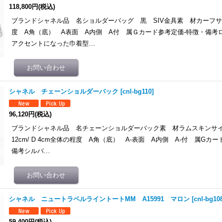
118,800円
(税込)
ブランドシャネル品 名ショルダーバッグ 黒 SIV金具素 材カーフサ
度 A角（底） A表面 A内側 A付 属Ｇカード参考定価-特徴・備考
アクセントになった巾着型…
シャネル チェーンショルダーバック
[
cnl-bg110
]
96,120円
(税込)
ブランドシャネル品 名チェーンショルダーバック素 材ラムスキンサイズ約 
12cm/ D 4cm全体の程度 A角（底） A-表面 A内側 A-付 属Gカ
備考シルバ…
シャネル ニュートラベルライントートMM A15991 マロン
[
cnl-bg10
59,400円
(税込)