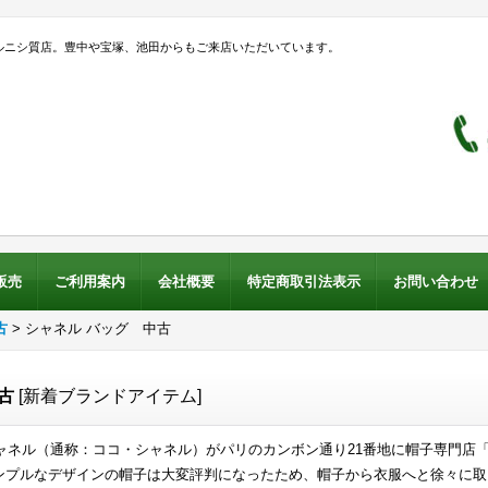
ルニシ質店。豊中や宝塚、池田からもご来店いただいています。
販売
ご利用案内
会社概要
特定商取引法表示
お問い合わせ
古
>
シャネル バッグ 中古
中古
[
新着ブランドアイテム
]
シャネル（通称：ココ・シャネル）がパリのカンボン通り21番地に帽子専門
ンプルなデザインの帽子は大変評判になったため、帽子から衣服へと徐々に取