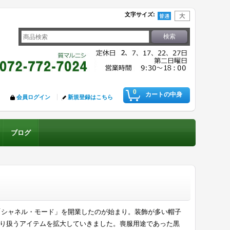
文字サイズ
:
0
カートの中身
会員ログイン
新規登録はこちら
ブログ
店「シャネル・モード」を開業したのが始まり。装飾が多い帽子
り扱うアイテムを拡大していきました。喪服用途であった黒