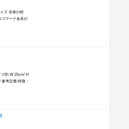
イズ 全体の程
ロゴマーク金具が
W 25cm/ H
ード参考定価-特徴・
8
]