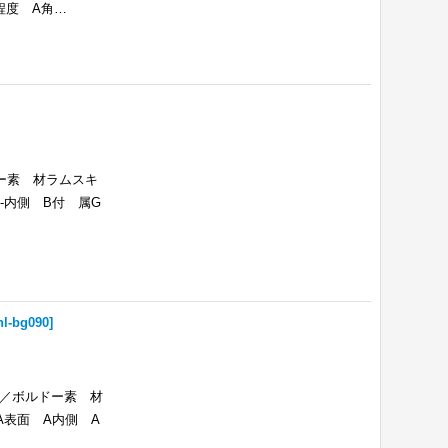
体の程度 A角…
ー素 材ラムスキ
 A-内側 B付 属G
nl-bg090
]
ク／ボルドー素 材
 A表面 A内側 A