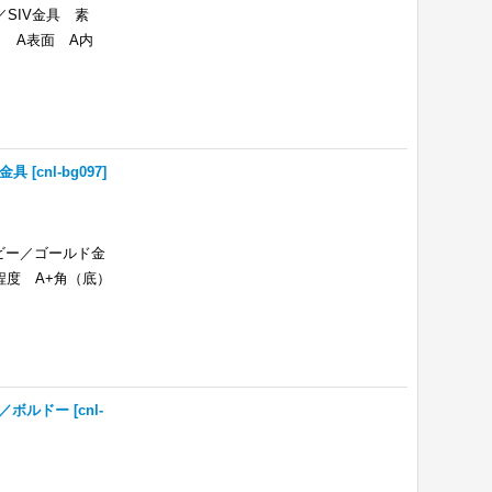
ク／SIV金具 素
底） A表面 A内
ド金具
[
cnl-bg097
]
イビー／ゴールド金
体の程度 A+角（底）
ク／ボルドー
[
cnl-