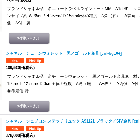
ブランドシャネル品 名ニュートラベルライントートMM A15991 マ
ンサイズ約 W 35cm/ H 25cm/ D 15cm全体の程度 A角（底） A表
側 A付 属…
シャネル チェーンウォレット 黒／ゴールド金具
[
cnl-bg104
]
169,560円
(税込)
ブランドシャネル品 名チェーンウォレット 黒／ゴールド金具素 材カ
19cm/ H 12.5cm/ D 3cm全体の程度 A角（底） A+表面 A内側 
参考定価-特…
シャネル シェブロン ステッチリュック A91121 ブラック／SIV金具
[
cn
378,000円
(税込)