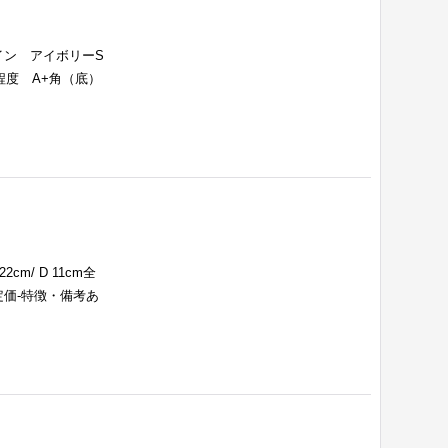
イン アイボリーS
体の程度 A+角（底）
m/ D 11cm全
定価-特徴・備考あ