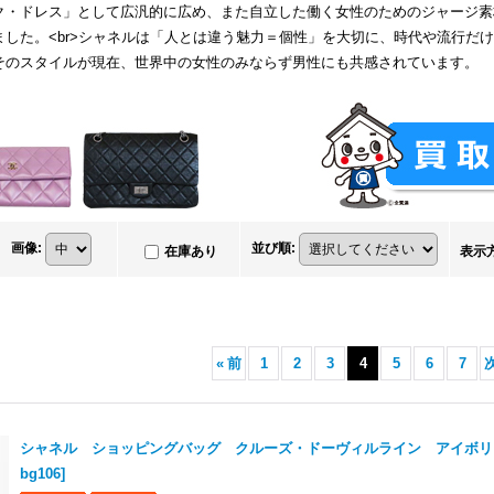
ク・ドレス」として広汎的に広め、また自立した働く女性のためのジャージ素
ました。<br>シャネルは「人とは違う魅力＝個性」を大切に、時代や流行だ
そのスタイルが現在、世界中の女性のみならず男性にも共感されています。
画像
:
並び順
:
在庫あり
表示
«
前
1
2
3
4
5
6
7
シャネル ショッピングバッグ クルーズ・ドーヴィルライン アイボリー
bg106
]