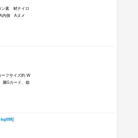
ロン素 材ナイロ
面 A内側 Aヌメ
ーフサイズ約 W
A付 属Gカード、箱
l-bg098
]