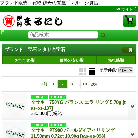
ブランド販売・買取 伊丹の質屋「マルニシ質店」
PCサイト
ブランド 宝石 > タサキ宝石
一覧
おすすめ順
価格の安い順
売れ筋順
表示件数
:
...
«
前
1
2
3
10
次
»
タサキ 750YG バランス エラ リング 5.70g
[t
as-os-107]
239,800円
(税込)
タサキ PT900 パールダイアイリリング
11.50mm 0.72ct 10.90g
[tas-os-098]