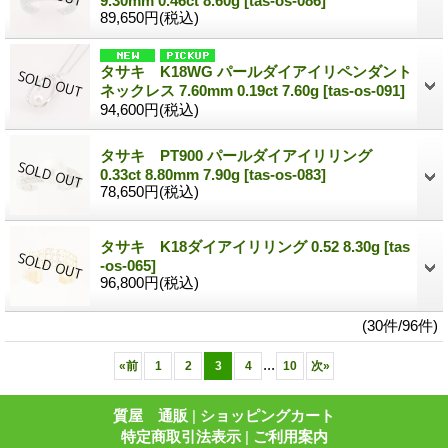
9.30mm 0.46ct 8.60g
[tas-os-086]
89,650円
(税込)
タサキ K18WG パールダイアイリペンダント
ネックレス 7.60mm 0.19ct 7.60g
[tas-os-091]
94,600円
(税込)
タサキ PT900 パールダイアイリリング
0.33ct 8.80mm 7.90g
[tas-os-083]
78,650円
(税込)
タサキ K18ダイアイリリング 0.52 8.30g
[tas
-os-065]
96,800円
(税込)
(30件/96件)
...
«
前
1
2
3
4
10
次
»
質屋 通販
|
ショッピングカート
特定商取引法表示
|
ご利用案内