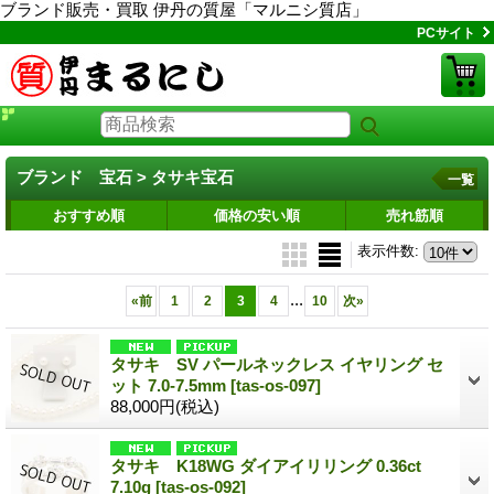
ブランド販売・買取 伊丹の質屋「マルニシ質店」
PCサイト
ブランド 宝石 > タサキ宝石
一覧
おすすめ順
価格の安い順
売れ筋順
表示件数
:
...
«
前
1
2
3
4
10
次
»
タサキ SV パールネックレス イヤリング セ
ット 7.0-7.5mm
[tas-os-097]
88,000円
(税込)
タサキ K18WG ダイアイリリング 0.36ct
7.10g
[tas-os-092]