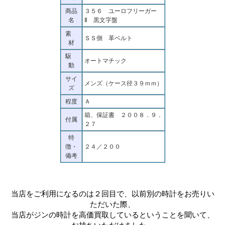
商品
３５６ ユーロフリーガー
名
Ⅱ 黒文字盤
素
ＳＳ側 革ベルト
材
駆
オートマチック
動
サイ
メンズ（ケース径３９ｍｍ）
ズ
程度
Ａ
箱、保証書 ２００８．９．
付属
２７
特
徴・
２４／２００
備考
当店をご利用になるのは２回目で、以前別の時計をお売りい
ただいた際、
当店がジンの時計を高価買取しているということを聞いて、