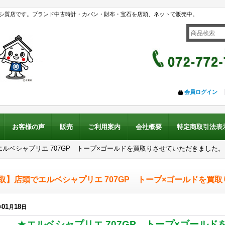
シ質店です。ブランド中古時計・カバン・財布・宝石を店頭、ネットで販売中。
会員ログイン
お客様の声
販売
ご利用案内
会社概要
特定商取引法表
ルベシャプリエ 707GP トープ×ゴールドを買取りさせていただきました。
取】店頭でエルベシャプリエ 707GP トープ×ゴールドを買取
01
18
年
月
日
★
エルベシャプリエ 707GP トープ×ゴールド