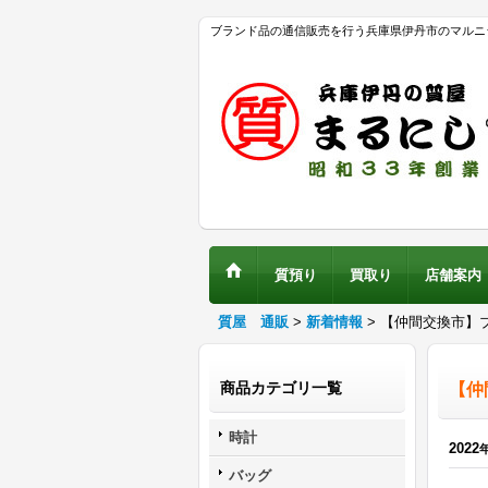
ブランド品の通信販売を行う兵庫県伊丹市のマルニ
質預り
買取り
店舗案内
質屋 通販
>
新着情報
>
【仲間交換市】ブ
商品カテゴリ一覧
【仲
時計
2022
バッグ