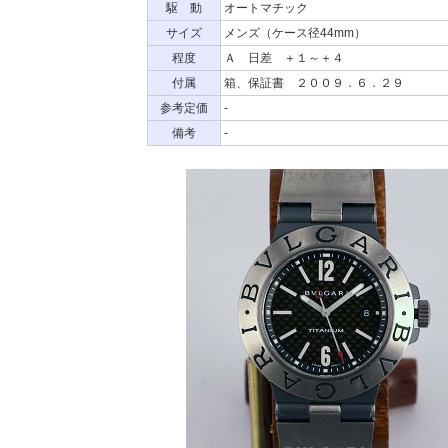
駆 動
オートマチック
サイズ
メンズ（ケース径44mm）
程度
Ａ 日差 ＋１～＋４
付属
箱、保証書 ２００９．６．２９
参考定価
-
備考
-