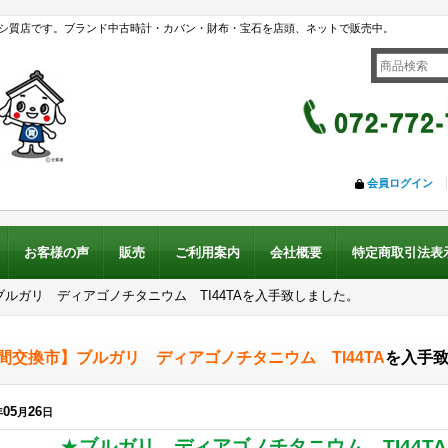
シ質店です。ブランド中古時計・カバン・財布・宝石を店頭、ネットで販売中。
会員ログイン
お客様の声
販売
ご利用案内
会社概要
特定商取引法表
ルガリ ディアゴノチタニウム TI44TAを入手致しました。
間交換市】ブルガリ ディアゴノチタニウム TI44TA
を入手
05
26
年
月
日
★
ブルガリ ディアゴノチタニウム TI44T