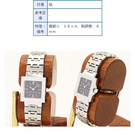
付属
箱
参考定
-
価
特徴・
腕廻り １６ｃｍ 駒調整 ６
備考
ｍｍ