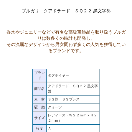
ブルガリ クアドラード ＳＱ２２ 黒文字盤
香水やジュエリーなどで有名な高級宝飾品を取り扱うブルガ
リは数多くの時計も開発し、
その流麗なデザインから男女問わず多くの人気を獲得してい
るブランドです。
ブラン
タグホイヤー
ド
クアドラード ＳＱ２２ 黒文字
商品名
盤
素 材
ＳＳ側 ＳＳブレス
駆 動
クォーツ
レディース（Ｗ２２ｍｍｘＨ２
サイズ
２ｍｍ）
程度
Ａ