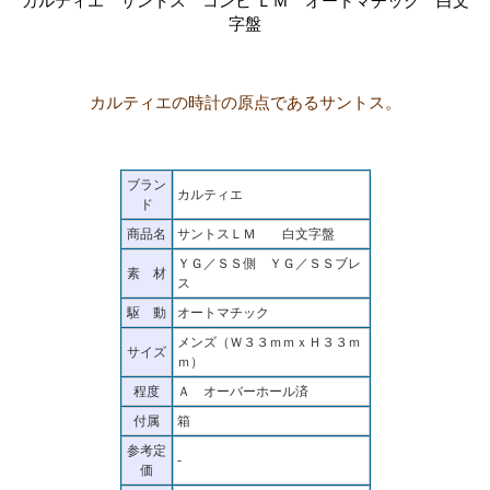
カルティエ サントス コンビ ＬＭ オートマチック 白文
字盤
カルティエの時計の原点であるサントス。
ブラン
カルティエ
ド
商品名
サントスＬＭ 白文字盤
ＹＧ／ＳＳ側 ＹＧ／ＳＳブレ
素 材
ス
駆 動
オートマチック
メンズ（Ｗ３３ｍｍｘＨ３３ｍ
サイズ
ｍ）
程度
Ａ オーバーホール済
付属
箱
参考定
-
価