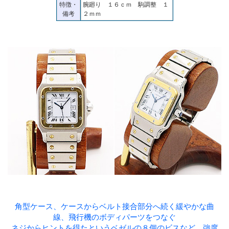
特徴・
腕廻り １６ｃｍ 駒調整 １
備考
２ｍｍ
角型ケース、ケースからベルト接合部分へ続く緩やかな曲
線、飛行機のボディパーツをつなぐ
ネジからヒントを得たというベゼルの８個のビスなど、強度