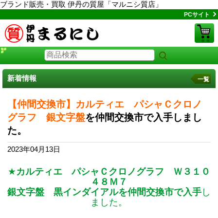
ブランド販売・買取 伊丹の質屋「マルニシ質店」
PCサイト
新着情報
一覧
【仲間交換市】カルティエ パシャＣクロノ
グラフ 銀文字盤
を仲間交換市で入手しまし
た。
2023年04月13日
★
カルティエ パシャＣクロノグラフ Ｗ３１０
４８Ｍ７
銀文字盤 黒インダイアルを仲間交換市で入手
し
ました。