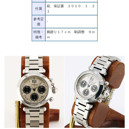
箱、保証書 ２０１０．１．２
付属
１
参考定
-
価
特徴・
腕廻り１７ｃｍ 駒調整 ９ｍ
備考
ｍ