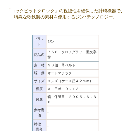
「コックピットクロック」の視認性を確保した計時機器で、
特殊な軟鉄製の素材を使用するジン･テクノロジー。
ブラン
ジン
ド
７５６ クロノグラフ 黒文字
商品名
盤
素 材
ＳＳ側 革ベルト
駆 動
オートマチック
サイズ
メンズ（ケース径４２ｍｍ）
程度
Ａ 日差 ０～＋３
箱、保証書 ２００５．６．３
付属
０
参考定
-
価
特徴・
-
備考