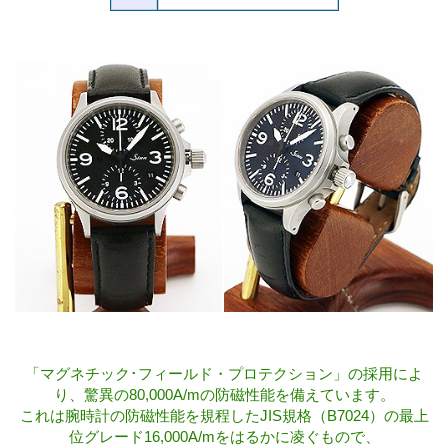
「マグネチック･フィールド・プロテクション」の採用によ
り、驚異の80,000A/mの防磁性能を備えています。
これは腕時計の防磁性能を規程したJIS規格（B7024）の最上
位グレード16,000A/mをはるかに凌ぐもので、