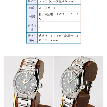
サイズ
メンズ（ケース径４０ｍｍ）
程度
Ａ 日差 ＋２～＋４
箱、保証書 ２０２１．３．３
付属
０
参考定
-
価
特徴・
腕廻り １９ｃｍ 駒調整 １
備考
０ｍｍ ７ｍｍ