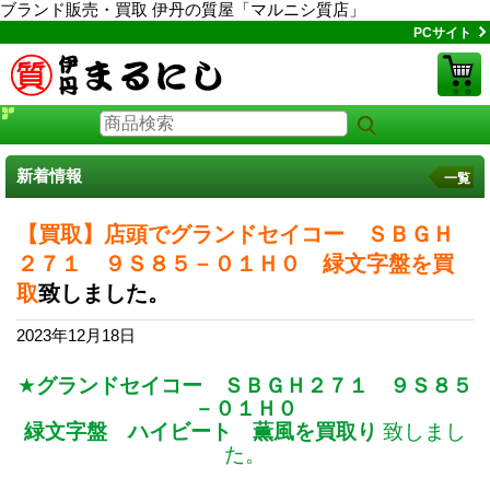
ブランド販売・買取 伊丹の質屋「マルニシ質店」
PCサイト
新着情報
一覧
【買取】店頭でグランドセイコー ＳＢＧＨ
２７１ ９Ｓ８５－０１Ｈ０ 緑文字盤を買
取
致しました。
2023年12月18日
★
グランドセイコー ＳＢＧＨ２７１ ９Ｓ８５
－０１Ｈ０
緑文字盤 ハイビート 薫風を買取り
致しまし
た。