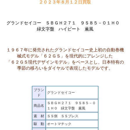
２０２３年８月１２日買取
グランドセイコー ＳＢＧＨ２７１ ９Ｓ８５－０１Ｈ０
緑文字盤 ハイビート 薫風
１９６７年に発売されたグランドセイコー史上初の自動巻機
械式モデル「６２ＧＳ」を現代的にアレンジした
「６２ＧＳ現代デザインモデル」をベースとし、日本特有の
季節の移ろいをダイヤルで表現したモデルです。
ブラン
グランドセイコー
ド
ＳＢＧＨ２７１ ９Ｓ８５－０
商品名
１Ｈ０ 緑文字盤 薫風
素 材
ＳＳ側 ＳＳブレス
駆 動
オートマチック