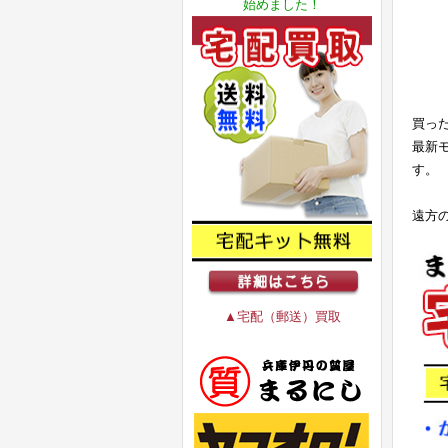
始めました！
買っ
最新
す。
遠方
▲宅配（郵送）買取