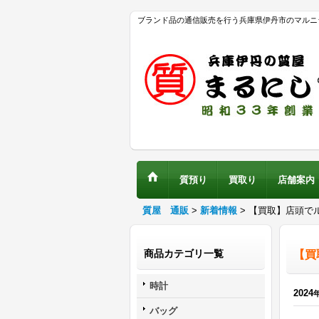
ブランド品の通信販売を行う兵庫県伊丹市のマルニ
質預り
買取り
店舗案内
質屋 通販
>
新着情報
>
【買取】店頭で
商品カテゴリ一覧
【買
時計
2024
バッグ