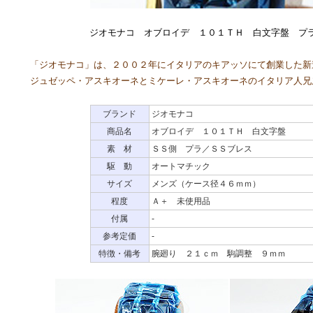
ジオモナコ オブロイデ １０１ＴＨ 白文字盤 プ
「ジオモナコ」は、２００２年にイタリアのキアッソにて創業した新
ジュゼッペ・アスキオーネとミケーレ・アスキオーネのイタリア人兄
ブランド
ジオモナコ
商品名
オブロイデ １０１ＴＨ 白文字盤
素 材
ＳＳ側 プラ／ＳＳブレス
駆 動
オートマチック
サイズ
メンズ（ケース径４６ｍｍ）
程度
Ａ＋ 未使用品
付属
-
参考定価
-
特徴・備考
腕廻り ２１ｃｍ 駒調整 ９ｍｍ