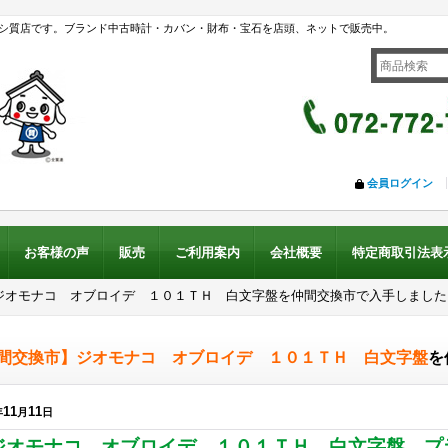
シ質店です。ブランド中古時計・カバン・財布・宝石を店頭、ネットで販売中。
会員ログイン
お客様の声
販売
ご利用案内
会社概要
特定商取引法表
ジオモナコ オブロイデ １０１ＴＨ 白文字盤を仲間交換市で入手しました
間交換市】ジオモナコ オブロイデ １０１ＴＨ 白文字盤
を
11
11
年
月
日
ジオモナコ オブロイデ １０１ＴＨ 白文字盤 プ