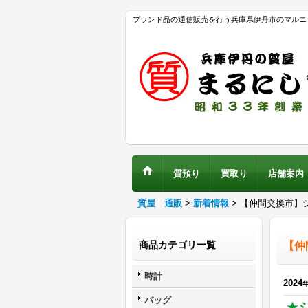
ブランド品の通信販売を行う兵庫県伊丹市のマルニ
質預り
買取り
店舗案内
質屋 通販
>
新着情報
>
【仲間交換市】
商品カテゴリ一覧
【仲
時計
2024
バッグ
★