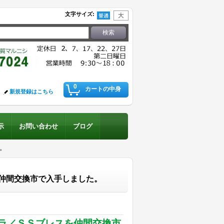
文字サイズ
:
0
カートの中身
新規登録はこちら
示
お問い合わせ
ブログ
。
仲間交換市で入手しました。
ラ／ＳＳブレスを仲間交換市