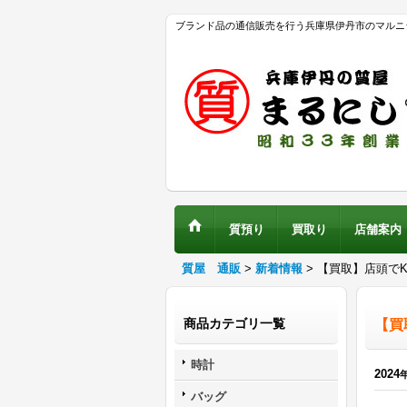
ブランド品の通信販売を行う兵庫県伊丹市のマルニ
質預り
買取り
店舗案内
質屋 通販
>
新着情報
>
【買取】店頭でK1
商品カテゴリ一覧
【買取
時計
2024
バッグ