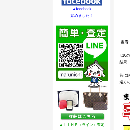
▲facebook
始めました！
当店
K1
結果
昔に
遠方
▲ＬＩＮＥ（ライン）査定