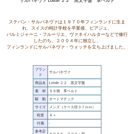
サルパネヴァ Loiste ２２ 黒文字盤 革ベルト
ステバン・サルパネヴァは１９７０年フィンランドに生ま
れ、スイスの時計学校を卒業後、ピアジュ、
パルミジャーニ・フルーリエ、ヴァネイハルターなどで修行
したのち、２００４年に独立し、
フィンランドにサルパネヴァ・ウォッチを立ち上げました。
ブラン
サルパネヴァ
ド
商品名
Loiste ２２ 黒文字盤
素 材
ＳＳ側 革ベルト
駆 動
オートマチック
サイズ
メンズ（ケース径３７ｍｍ）
程度
Ａ＋
付属
-
参考定
￥９９６，０００＋税