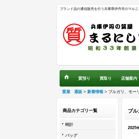
ブランド品の通信販売を行う兵庫県伊丹市のマルニ
質預り
買取り
店舗案内
質屋 通販
>
新着情報
>
ブルガリ、モー
商品カテゴリ一覧
ブル
時計
2025
バッグ