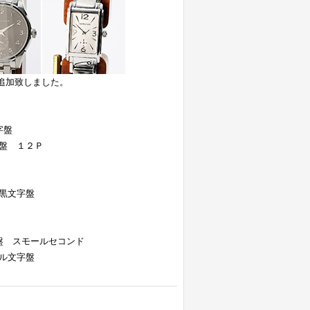
追加致しました。
字盤
盤 １２Ｐ
黒文字盤
盤 スモールセコンド
ル文字盤