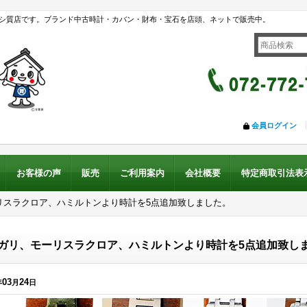
シ質店です。ブランド中古時計・カバン・財布・宝石を店頭、ネットで販売中。
会員ログイン
お客様の声
販売
ご利用案内
会社概要
特定商取引法表
リスラクロア、ハミルトンより時計を5点追加致しました。
ガリ、モーリスラクロア、ハミルトンより時計を5点追加致し
03
24
年
月
日