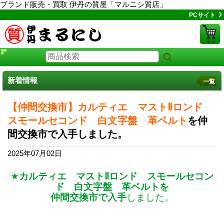
ブランド販売・買取 伊丹の質屋「マルニシ質店」
PCサイト
新着情報
一覧
【仲間交換市】カルティエ マストⅡロンド
スモールセコンド 白文字盤 革ベルト
を仲
間交換市で入手しました。
2025年07月02日
★
カルティエ マストⅡロンド スモールセコン
ド 白文字盤 革ベルトを
仲間交換市で入手
しました。