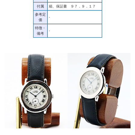
付属
箱、保証書 ９７．９．１７
参考定
-
価
特徴・
-
備考