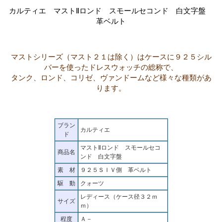
カルティエ マストⅡロンド スモールセコンド 白文字盤
革ベルト
マストシリーズ（マスト２１は除く）はケースに９２５シル
バーを使ったドレスウォッチの総称で、
タンク、ロンド、コリゼ、ヴァンドームなど様々な種類があ
ります。
ブラン
カルティエ
ド
マストⅡロンド スモールセコ
商品名
ンド 白文字盤
素 材
９２５ＳＩＶ側 革ベルト
駆 動
クォーツ
レディース（ケース径３２ｍ
サイズ
ｍ）
程度
Ａ－