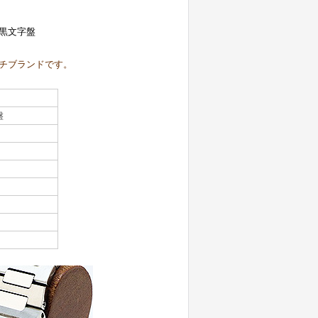
黒文字盤
チブランドです。
盤