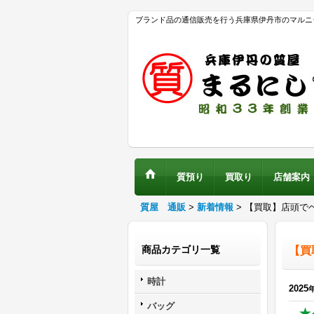
ブランド品の通信販売を行う兵庫県伊丹市のマルニ
質預り
買取り
店舗案内
質屋 通販
>
新着情報
>
【買取】店頭で
商品カテゴリ一覧
【買
時計
2025
バッグ
★