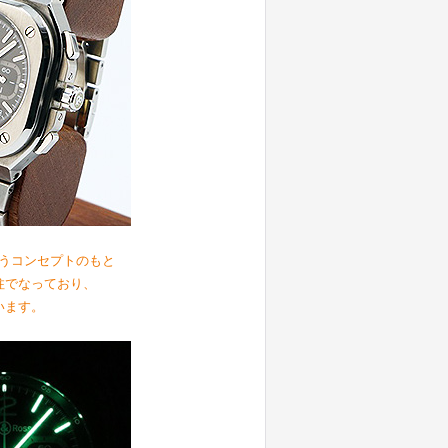
うコンセプトのもと
柱でなっており、
います。