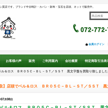
シ質店です。ブランド中古時計・カバン・財布・宝石を店頭、ネットで販売中。
会員ログイン
お客様の声
販売
ご利用案内
会社概要
特定商取引法表
ベル＆ロス ＢＲ０５Ｃ－ＢＬ－ＳＴ／ＳＳＴ 黒文字盤を買取り致しました
取】店頭でベル＆ロス ＢＲ０５Ｃ－ＢＬ－ＳＴ／ＳＳＴ 黒
07
08
年
月
日
ベル＆ロス ＢＲ０５Ｃ－ＢＬ－ＳＴ／ＳＳＴ 黒