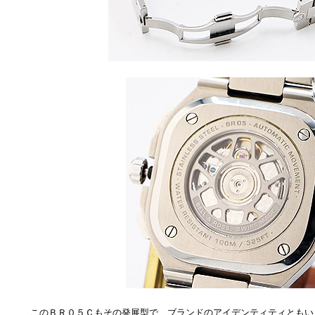
このＢＲ０５Ｃもその発展型で、ブランドのアイデンティティともい