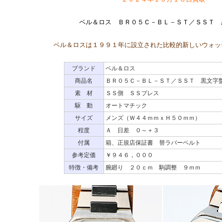
ベル＆ロス ＢＲ０５Ｃ－ＢＬ－ＳＴ／ＳＳＴ 
ベル＆ロスは１９９１年に設立された比較的新しいウォッ
ブランド
ベル＆ロス
商品名
ＢＲ０５Ｃ－ＢＬ－ＳＴ／ＳＳＴ 黒文字
素 材
ＳＳ側 ＳＳブレス
駆 動
オートマチック
サイズ
メンズ（Ｗ４４ｍｍｘＨ５０ｍｍ）
程度
Ａ 日差 ０～＋３
付属
箱、正規店保証書 替ラバーベルト
参考定価
￥９４６，０００
特徴・備考
腕廻り ２０ｃｍ 駒調整 ９ｍｍ