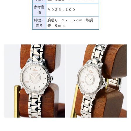
参考定
￥９２５，１００
価
特徴・
腕廻り １７．５ｃｍ 駒調
備考
整 ６ｍｍ