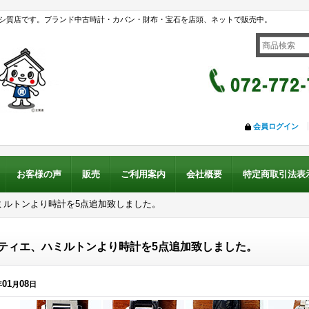
シ質店です。ブランド中古時計・カバン・財布・宝石を店頭、ネットで販売中。
会員ログイン
お客様の声
販売
ご利用案内
会社概要
特定商取引法表
ミルトンより時計を5点追加致しました。
ティエ、ハミルトンより時計を5点追加致しました。
01
08
年
月
日