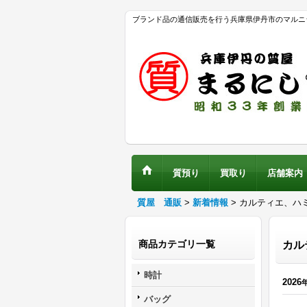
ブランド品の通信販売を行う兵庫県伊丹市のマルニ
質預り
買取り
店舗案内
質屋 通販
>
新着情報
>
カルティエ、ハ
商品カテゴリ一覧
カル
時計
2026
バッグ