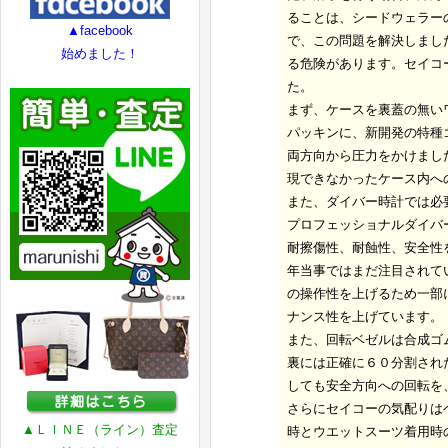
ることは、シードウェラー
▲facebook
で、この問題を解決しまし
始めました！
る危険があります。セイコ
た。
まず、ケースを裏蓋の無い
パッキンに、新開発の特種
両方向から圧力をかけまし
現できなかったケース内へ
また、ダイバー時計では必
プロフェッショナルダイバ
耐擦傷性、耐蝕性、安全性
年当事ではまだ注目されて
の操作性を上げるため一部
ナンス性を上げています。
また、回転ベゼルは合成ゴ
裏には正確に６０分割され
しても安全方向への回転を
さらにセイコーの気配りは
▲ＬＩＮＥ（ライン）査定
時とウエットスーツ着用時