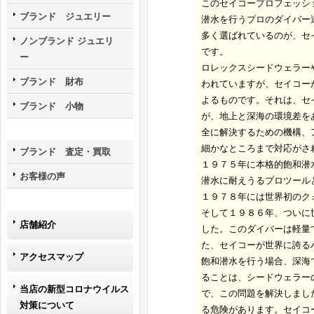
このセイコープロフェッシ
ブランド ジュエリー
潜水を行うプロのダイバー
多く選ばれているのが、セ
ノンブランド ジュエリ
です。
ー
ロレックスシードウェラー
ブランド 財布
われていますが、セイコー
よるものです。それは、セ
ブランド 小物
が、地上と深海の環境差を
全に解決するための機構、
細かなところまで対応がさ
ブランド 査定・買取
１９７５年に本格的飽和潜
お客様の声
潜水に耐えうるプロツール
１９７８年には世界初のク
そして１９８６年、ついに
店舗紹介
した。このダイバーは軽量
た、セイコーが世界に誇る
アクセスマップ
飽和潜水を行う場合、深海
ることは、シードウェラー
当店の新型コロナウイルス
で、この問題を解決しまし
対策について
る危険があります。セイコ