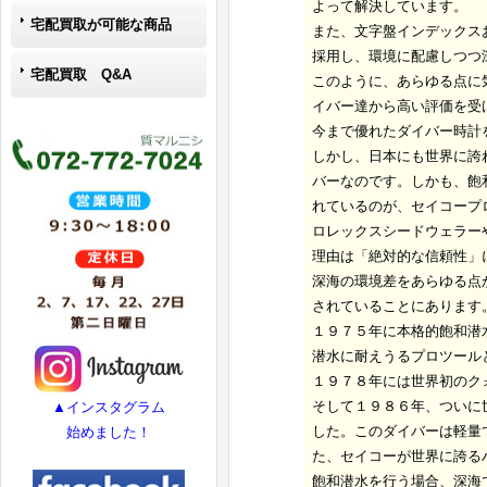
よって解決しています。
宅配買取が可能な商品
また、文字盤インデックス
採用し、環境に配慮しつつ
宅配買取 Q&A
このように、あらゆる点に
イバー達から高い評価を受
今まで優れたダイバー時計
しかし、日本にも世界に誇
バーなのです。しかも、飽
れているのが、セイコープ
ロレックスシードウェラー
理由は「絶対的な信頼性」
深海の環境差をあらゆる点
されていることにあります
１９７５年に本格的飽和潜
潜水に耐えうるプロツール
１９７８年には世界初のク
そして１９８６年、ついに
▲インスタグラム
した。このダイバーは軽量
始めました！
た、セイコーが世界に誇る
飽和潜水を行う場合、深海