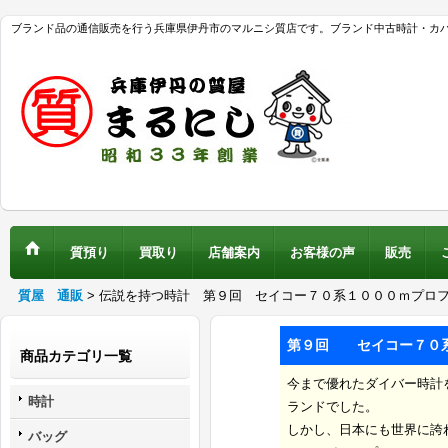
ブランド品の通信販売を行う兵庫県伊丹市のマルニシ質店です。ブランド中古時計・カ
質預り
買取り
店舗案内
お客様の声
販売
質屋 通販
>
伝説を持つ時計 第９回 セイコー７０系１０００ｍプロ
第９回 セイコー７０系
商品カテゴリ一覧
今まで優れたダイバー時計
時計
ランドでした。
しかし、日本にも世界に誇
バッグ