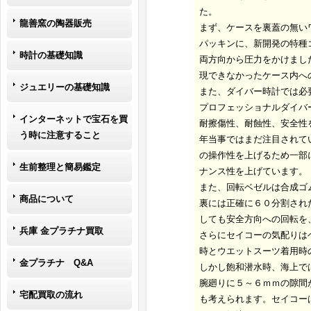
た。
龍善窯の陶器販売
まず、ケースを裏蓋の無い
パッキンに、新開発の特種
時計の基礎知識
両方向から圧力をかけまし
現できなかったケース内へ
ジュエリーの基礎知識
また、ダイバー時計では必
プロフェッショナルダイバ
インターネットで宝石を買
耐擦傷性、耐蝕性、安全性
う時に注意すること
年当事ではまだ注目されて
の操作性を上げるため一部
生前整理と簡易鑑定
ナンス性を上げています。
また、回転ベゼルは合成ゴ
商品について
裏には正確に６０分割され
しても安全方向への回転を
兵庫 金プラチナ買取
さらにセイコーの気配りは
時とウエットスーツ着用時
金プラチナ Q&A
しかし飽和潜水時、海上で
腕廻りに５～６ｍｍの隙間
宅配買取の流れ
も考えられます。セイコー