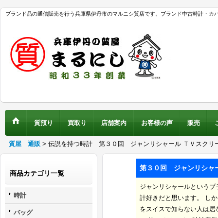
ブランド品の通信販売を行う兵庫県伊丹市のマルニシ質店です。ブランド中古時計・カ
質預り
買取り
店舗案内
お客様の声
販売
質屋 通販
>
伝説を持つ時計 第３０回 ジャンリシャール ＴＶスクリ
第３０回 ジャンリシャ
商品カテゴリ一覧
ジャンリシャールというブ
時計
計好きだと思います。 し
をスイスで知らない人は居
バッグ