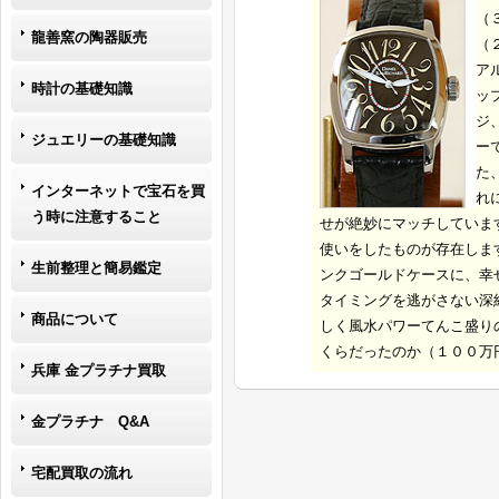
（
龍善窯の陶器販売
（
ア
時計の基礎知識
ッ
ジ
ジュエリーの基礎知識
ー
た
インターネットで宝石を買
れ
う時に注意すること
せが絶妙にマッチしていま
使いをしたものが存在しま
生前整理と簡易鑑定
ンクゴールドケースに、幸
タイミングを逃がさない深
商品について
しく風水パワーてんこ盛り
くらだったのか（１００万
兵庫 金プラチナ買取
金プラチナ Q&A
宅配買取の流れ