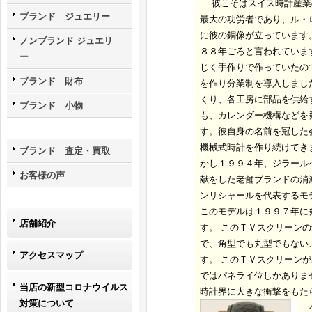
彼こそはスイス時計産業
ブランド ジュエリー
最大の功労者であり、ル・
に彼の銅像が立っています
ノンブランド ジュエリ
８８年ごろと言われていま
ー
じく手作りで作っていたの
ブランド 財布
を作り分業制を導入しまし
くり、各工房に部品を供給
ブランド 小物
も、カレンダー機構などを
す。彼自身の名前を冠した
機械式時計を作り続けてき
ブランド 査定・買取
かし１９９４年、ジラール
お客様の声
献をした老舗ブランドの消
ンリシャールを代表するモ
このモデルは１９９７年に
店舗紹介
す。 このＴＶスクリーン
で、角型でも丸型でもない
アクセスマップ
す。 このＴＶスクリーン
ではパネライ位しかありま
当店の新型コロナウイルス
時計界に大きな衝撃をもた
対策について
ケ