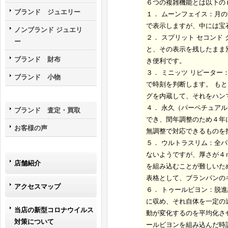
６つの複雑機能とは以下の
ブランド ジュエリー
１． ムーンフェイス
：月の
で表示しますが、中には宝
ノンブランド ジュエリ
２． スプリット セコンド
ー
と、その表示を残したまま
ブランド 財布
き便利です。
３． ミニッツ リピーター
ブランド 小物
で時刻を判断します。 も
グを内蔵して、それをハン
４． 永久（パーペチュア
ブランド 査定・買取
でき、閏年調整のため４年
お客様の声
無調整で対応できるものを
５． ウルトラスリム
：全パ
ないようですが、厚さが４
店舗紹介
を組み込むことが難しいた
表格として、ブランパンの
アクセスマップ
６． トゥールビヨン
：脱進
に収め、それ自体を一定の
当店の新型コロナウイルス
動が変化するのを平均化さ
対策について
ールビヨンを組み込んだ時