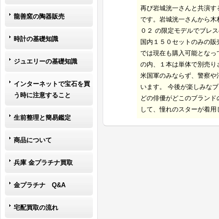
再び岩城洸一さんと共演す
龍善窯の陶器販売
です。岩城洸一さんから木
０２ の限定モデルでブレ
時計の基礎知識
国内１５０セットのみの販
では現在も購入可能となっ
ジュエリーの基礎知識
の内、１本は単体で別売り
米国軍のみならず、警察や
インターネットで宝石を買
います。 今後が楽しみな
う時に注意すること
どの俳優がどこのブランド
して、憧れのスターが着用
生前整理と簡易鑑定
商品について
兵庫 金プラチナ買取
金プラチナ Q&A
宅配買取の流れ