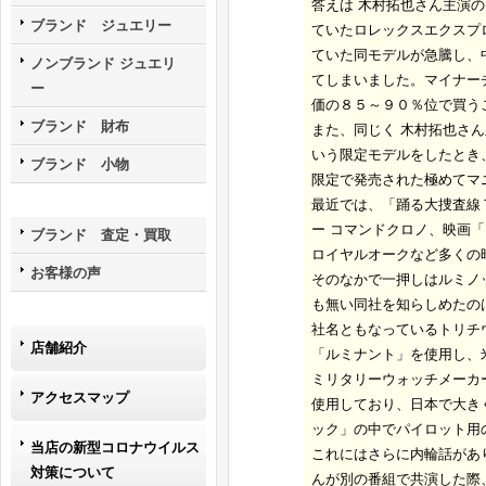
答えは 木村拓也さん主演
ブランド ジュエリー
ていた
ロレックスエクスプ
ていた同モデルが急騰し、
ノンブランド ジュエリ
てしまいました。マイナー
ー
価の８５～９０％位で買う
ブランド 財布
また、同じく 木村拓也さ
いう限定モデルをしたとき
ブランド 小物
限定で発売された極めてマ
最近では、「踊る大捜査線
ー コマンドクロノ、映画
ブランド 査定・買取
ロイヤルオークなど多くの
お客様の声
そのなかで一押しはルミノ
も無い同社を知らしめたの
社名ともなっているトリチ
店舗紹介
「ルミナント」を使用し、
ミリタリーウォッチメーカ
アクセスマップ
使用しており、日本で大き
ック」の中でパイロット用
当店の新型コロナウイルス
これにはさらに内輪話があ
対策について
んが別の番組で共演した際