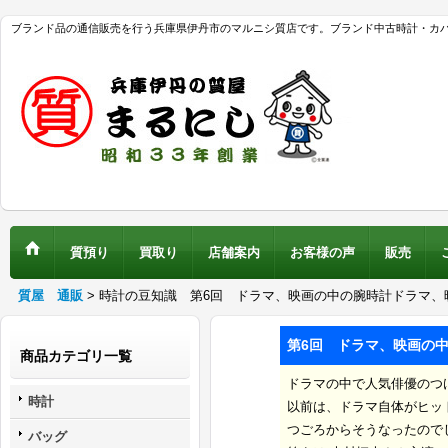
ブランド品の通信販売を行う兵庫県伊丹市のマルニシ質店です。ブランド中古時計・カ
質預り
買取り
店舗案内
お客様の声
販売
質屋 通販
>
時計の豆知識 第6回 ドラマ、映画の中の腕時計ドラマ、
第6回
ドラマ、映画の
商品カテゴリ一覧
ドラマの中で人気俳優のつ
時計
以前は、ドラマ自体がヒッ
つごろからそうなったので
バッグ