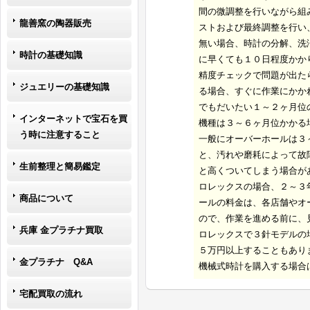
間の微調整を行いながら組
龍善窯の陶器販売
ストおよび最終調整を行い
無い場合、時計の分解、洗
時計の基礎知識
に早くても１０日程度かか
精度チェックで問題が出た
ジュエリーの基礎知識
る場合、すぐに作業にかか
でもだいたい１～２ヶ月位
インターネットで宝石を買
機種は３～６ヶ月位かかる
う時に注意すること
一般にオーバーホールは３
と、汚れや磨耗によって故
生前整理と簡易鑑定
と高くついてしまう場合が
ロレックスの場合、２～３
商品について
ールの料金は、各店舗やオ
ので、作業を進める前に、
兵庫 金プラチナ買取
ロレックスで３針モデルの
５万円以上することもあり
金プラチナ Q&A
機械式時計を購入する場合
宅配買取の流れ