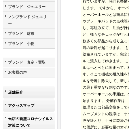
れていますが、時計も整備
ブランド ジュエリー
します。 ですから、オー
オーバーホールとは簡単に
ノンブランド ジュエリ
やブレーキパッドの点検等
ー
し、再組み立て、注油が行
ブランド 財布
ど、様々なチェックが行わ
数多くの部品から成り立っ
ブランド 小物
属の磨耗が起こります。 
塗布されていますが、完全
ルに混入してゆきます。 
ブランド 査定・買取
ルはべとべとに固まって、
お客様の声
す。そこで機械の耐久性を
ルを奇麗に除去して、新し
の最も重要な役割なのです
店舗紹介
オーバーホールの手順は、
始まります。 分解作業は
アクセスマップ
修理または部品交換をして
ムーブメントの洗浄は、ケ
当店の新型コロナウイルス
浄が終わり、十分に乾燥さ
対策について
な個所に、必要な量のオイ