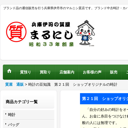
ブランド品の通信販売を行う兵庫県伊丹市のマルニシ質店です。ブランド中古時計・カ
質預り
買取り
店舗案内
お客様の声
販売
質屋 通販
>
時計の豆知識 第２１回 ショップオリジナルの時計
第２１回 ショップオリ
商品カテゴリ一覧
「自分の好みの時計をオー
時計
ん、お金に糸目をつけなけ
般の人には無理です。
バッグ