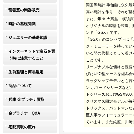
同国際時計博物館に永久展
龍善窯の陶器販売
高い時計を作り、それが世
また、銀座 天賞堂、横須
時計の基礎知識
オリジナルの時計を製造、
ンド「GSX」です。
ジュエリーの基礎知識
「GSX」のコンセプトは
ク・ミューラーを持ってい
インターネットで宝石を買
いる間の代替えとして着け
う時に注意すること
ことです。
リーズナブルな価格と豊富
生前整理と簡易鑑定
びたUFO型ケースを組み合
ラッグシップモデルとも言う
商品について
ン ボラードシリーズなど
トシリーズおよびGSX90
兵庫 金プラチナ買取
クリスマス限定モデルが毎
トリックス、バットマンな
金プラチナ Q&A
巨人軍やフォーミュラーニ
ています。また銀座、川崎
宅配買取の流れ