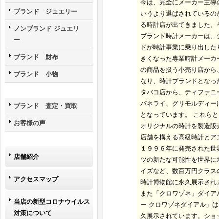
今は、完全にメーカー主導
ブランド ジュエリー
いうより選ばされているの
る時計店が出てきました。
ノンブランド ジュエリ
ブランド時計メーカーは、
ー
ドが時計事業に乗り出した
ブランド 財布
きくなった専業時計メーカ
の商品を扱う小売り店から
ブランド 小物
なり、時計ブランドとなっ
タバコ店から、ティファニ
パネライ、グリモルディー
ブランド 査定・買取
となっています。 これら
お客様の声
オリジナルの時計を製造販
店舗を構える高級時計とア
１９９６年に発売された世
店舗紹介
ツの新たな可能性を世界に
イズなど、数百万円クラス
アクセスマップ
時計博物館に永久展示され
また「クロワゾネ」ダイア
当店の新型コロナウイルス
ー クロワゾネダイアル」
対策について
久展示されています。ショ