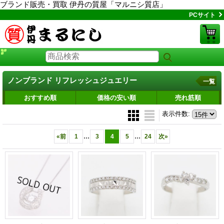
ブランド販売・買取 伊丹の質屋「マルニシ質店」
PCサイト
ノンブランド リフレッシュジュエリー
一覧
おすすめ順
価格の安い順
売れ筋順
表示件数
:
...
...
«
前
1
3
4
5
24
次
»