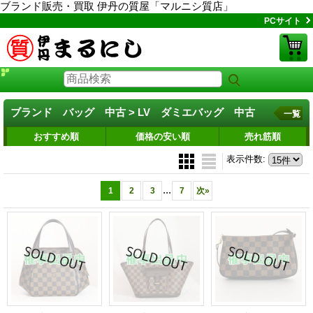
ブランド販売・買取 伊丹の質屋「マルニシ質店」
PCサイト
ブランド バッグ 中古 > LV ダミエバッグ 中古
一覧
おすすめ順
価格の安い順
売れ筋順
表示件数
:
...
1
2
3
7
次
»