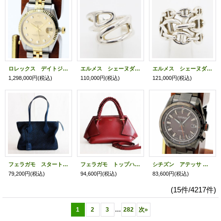
ロレックス デイトジャスト ６８２７３Ｇ シャンパン文字盤 新１０Ｐ Ｗ番
エルメス シェーヌダンクル ツイスト リング
エルメス シェーヌダンクル アンシェネ GM リング
1,298,000円
(税込)
110,000円
(税込)
121,000円
(税込)
フェラガモ スタートートバック 219934/001 ブルー
フェラガモ トップハンドルバック（M） 21.9865/002 バーガンディ
シチズン アテッサ アクトライン ワールドタイム ＣＢ０２８６－６１Ｅ 黒文字盤
79,200円
(税込)
94,600円
(税込)
83,600円
(税込)
(15件/4217件)
...
1
2
3
282
次
»