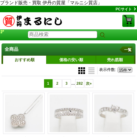
ブランド販売・買取 伊丹の質屋「マルニシ質店」
PCサイト
全商品
一覧
おすすめ順
価格の安い順
売れ筋順
表示件数
:
...
1
2
3
282
次
»