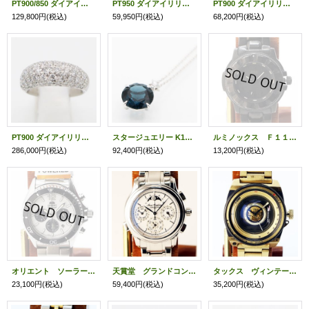
PT900/850 ダイアイリペンダントネックレス 1.00ct 5.20g
PT950 ダイアイリリング 0.30ct 3.40g
PT900 ダイアイリリング 0.50ct 3.20g
129,800円
(税込)
59,950円
(税込)
68,200円
(税込)
PT900 ダイアイリリング 2.00ct 9.10g
スタージュエリー K18WG ブルートパーズダイアイリペンダントネックレス 0.03ct 4.00g
ルミノックス Ｆ１１７ ３４０２ ブラックアウト 黒文字盤
286,000円
(税込)
92,400円
(税込)
13,200円
(税込)
オリエント ソーラークロノ ＲＮ－ＴＸ０２０３Ｓ 白文字盤 黒インダイアル
天賞堂 グランドコンプリケーション 白文字盤
タックス ヴィンテージレンズ ＴＳ１８０３ＪＰ 黒文字盤
23,100円
(税込)
59,400円
(税込)
35,200円
(税込)