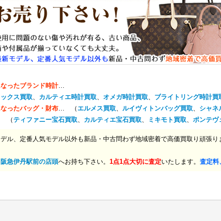
になったブランド時計
…
レックス買取
、
カルティエ時計買取
、
オメガ時計買取
、
ブライトリング時計買
になったバッグ・財布
… （
エルメス買取
、
ルイヴィトンバッグ買取
、
シャネ
… （
ティファニー宝石買取
、
カルティエ宝石買取
、
ミキモト買取
、
ポンテヴ
モデル、定番人気モデル以外も新品・中古問わず地域密着で高価買取り頑張り
、
阪急伊丹駅前の店頭
へお持ち下さい。
1点1点大切に査定
いたします。
査定料