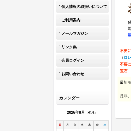
個人情報の取扱いについて
ご利用案内
メールマガジン
リンク集
不要
（
ロ
会員ログイン
不要
宝石
お問い合わせ
最新
是非
カレンダー
2026年8月
次月»
日
月
火
水
木
金
土