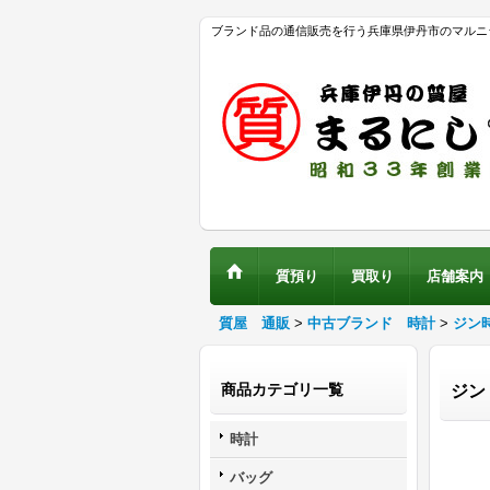
ブランド品の通信販売を行う兵庫県伊丹市のマルニ
質預り
買取り
店舗案内
質屋 通販
>
中古ブランド 時計
>
ジン
商品カテゴリ一覧
ジン
時計
バッグ