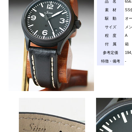
品 名
65
素 材
SS
駆 動
オ
サイズ
メン
程 度
A
付 属
箱
参考定価
19
特徴・備考
-