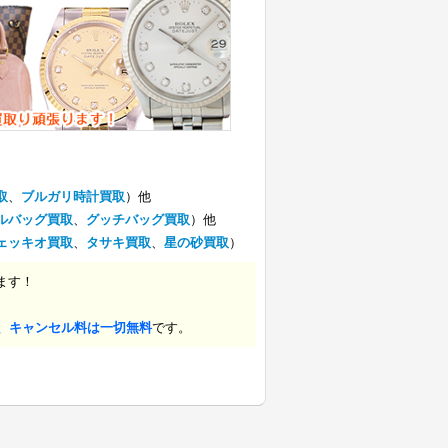
取
、
ブルガリ時計買取
）他
ルバッグ買取
、
グッチバッグ買取
）他
ェッキオ買取
、
タサキ買取
、
星の砂買取
）
ます！
、キャンセル料は一切無料
です。