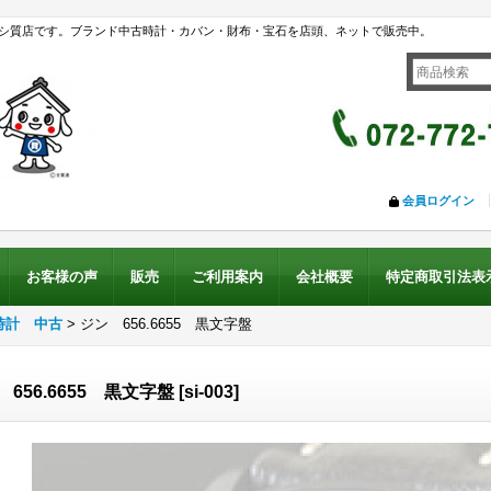
シ質店です。ブランド中古時計・カバン・財布・宝石を店頭、ネットで販売中。
会員ログイン
お客様の声
販売
ご利用案内
会社概要
特定商取引法表
時計 中古
>
ジン 656.6655 黒文字盤
 656.6655 黒文字盤
[
si-003
]