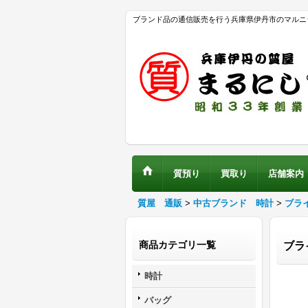
ブランド品の通信販売を行う兵庫県伊丹市のマルニ
質預り
買取り
店舗案内
質屋 通販
>
中古ブランド 時計
>
ブラ
商品カテゴリ一覧
ブラ
時計
バッグ