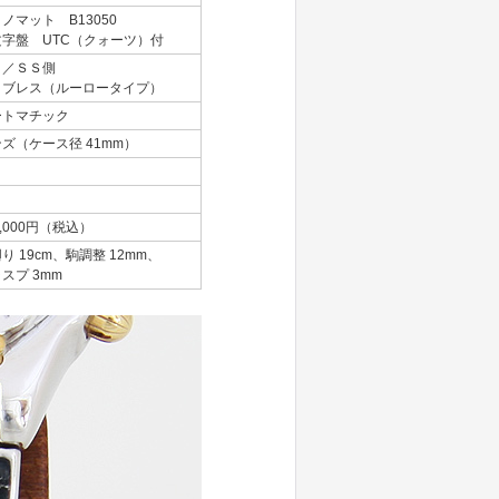
ノマット B13050
文字盤 UTC（クォーツ）付
Ｐ／ＳＳ側
Ｓブレス（ルーロータイプ）
ートマチック
ズ（ケース径 41mm）
2,000円（税込）
り 19cm、駒調整 12mm、
スプ 3mm