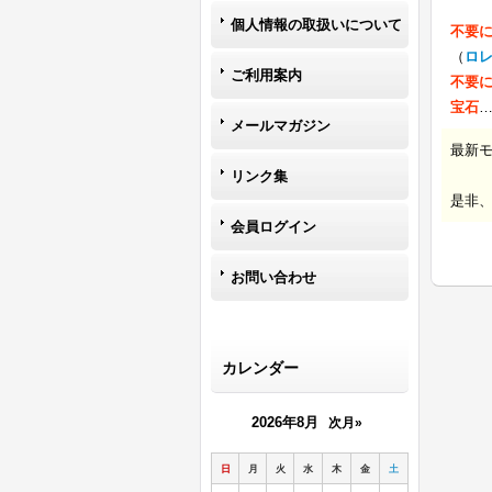
個人情報の取扱いについて
不要
（
ロ
ご利用案内
不要
宝石
メールマガジン
最新
リンク集
是非
会員ログイン
お問い合わせ
カレンダー
2026年8月
次月»
日
月
火
水
木
金
土