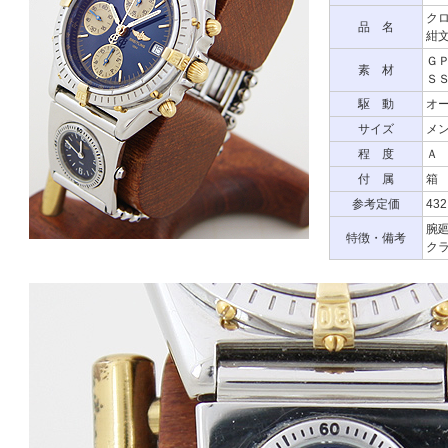
クロ
品 名
紺
Ｇ
素 材
Ｓ
駆 動
オ
サイズ
メン
程 度
Ａ
付 属
箱
参考定価
43
腕廻
特徴・備考
クラ