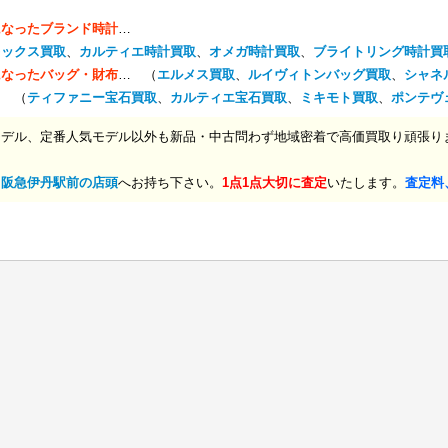
になったブランド時計
…
レックス買取
、
カルティエ時計買取
、
オメガ時計買取
、
ブライトリング時計買
になったバッグ・財布
… （
エルメス買取
、
ルイヴィトンバッグ買取
、
シャネ
… （
ティファニー宝石買取
、
カルティエ宝石買取
、
ミキモト買取
、
ポンテヴ
モデル、定番人気モデル以外も新品・中古問わず地域密着で高価買取り頑張り
、
阪急伊丹駅前の店頭
へお持ち下さい。
1点1点大切に査定
いたします。
査定料