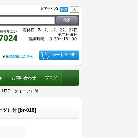
文字サイズ
:
0
カートの中身
新規登録はこちら
示
お問い合わせ
ブログ
 UTC（クォーツ）付
ーツ）付
[
br-016
]