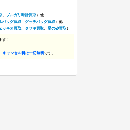
取
、
ブルガリ時計買取
）他
ルバッグ買取
、
グッチバッグ買取
）他
ェッキオ買取
、
タサキ買取
、
星の砂買取
）
ます！
、キャンセル料は一切無料
です。