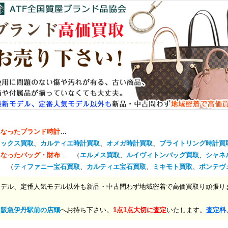
になったブランド時計
…
レックス買取
、
カルティエ時計買取
、
オメガ時計買取
、
ブライトリング時計買
になったバッグ・財布
… （
エルメス買取
、
ルイヴィトンバッグ買取
、
シャネ
… （
ティファニー宝石買取
、
カルティエ宝石買取
、
ミキモト買取
、
ポンテヴ
モデル、定番人気モデル以外も新品・中古問わず地域密着で高価買取り頑張り
、
阪急伊丹駅前の店頭
へお持ち下さい。
1点1点大切に査定
いたします。
査定料