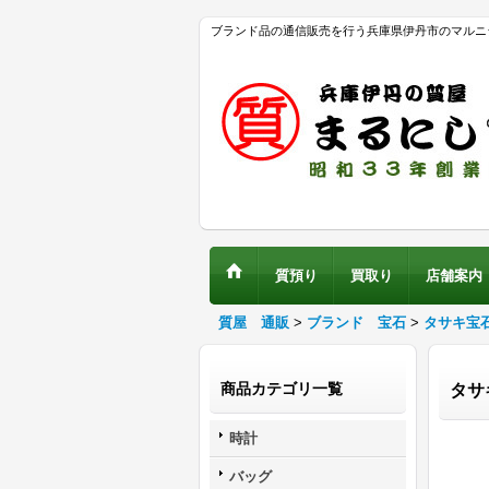
ブランド品の通信販売を行う兵庫県伊丹市のマルニ
質預り
買取り
店舗案内
質屋 通販
>
ブランド 宝石
>
タサキ宝
商品カテゴリ一覧
タサ
時計
バッグ