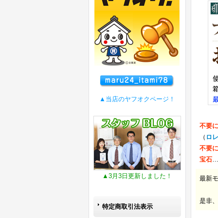
▲当店のヤフオクページ！
不要
（
ロ
不要
宝石
▲3月3日更新しました！
最新
是非
特定商取引法表示