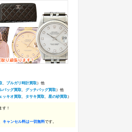
取
、
ブルガリ時計買取
）他
ルバッグ買取
、
グッチバッグ買取
）他
ェッキオ買取
、
タサキ買取
、
星の砂買取
）
ます！
、キャンセル料は一切無料
です。