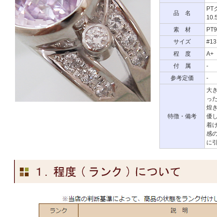
P
品 名
10.
素 材
PT9
サイズ
#13
程 度
A+
付 属
-
参考定価
-
大
っ
煌
特徴・備考
優
着
感
に