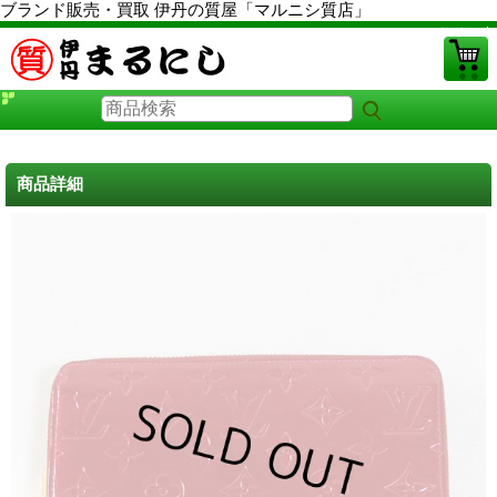
ブランド販売・買取 伊丹の質屋「マルニシ質店」
PCサイト
商品詳細
ルイヴィトン財布 中古
に戻る