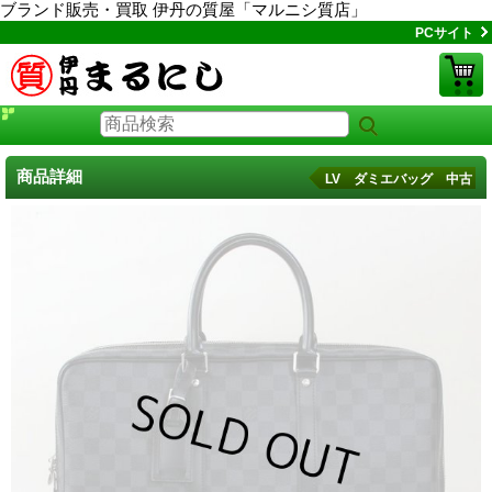
ブランド販売・買取 伊丹の質屋「マルニシ質店」
PCサイト
商品詳細
LV ダミエバッグ 中古