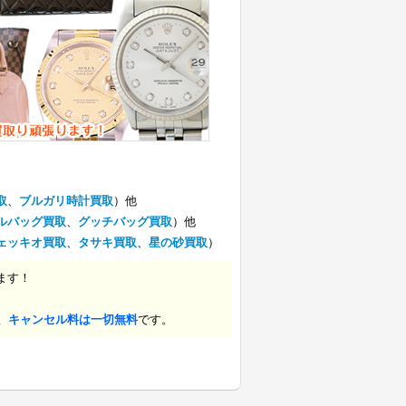
取
、
ブルガリ時計買取
）他
ルバッグ買取
、
グッチバッグ買取
）他
ェッキオ買取
、
タサキ買取
、
星の砂買取
）
ます！
、キャンセル料は一切無料
です。