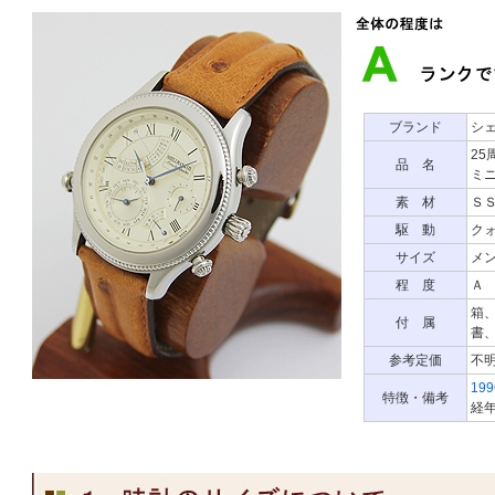
ブランド
シ
2
品 名
ミ
素 材
Ｓ
駆 動
ク
サイズ
メン
程 度
Ａ
箱
付 属
書
参考定価
不
19
特徴・備考
経