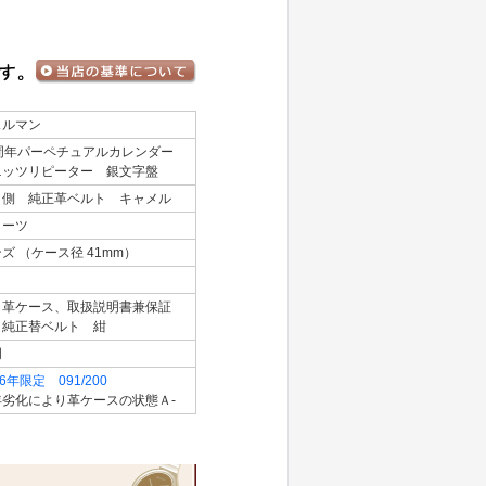
ェルマン
5周年パーペチュアルカレンダー
ニッツリピーター 銀文字盤
Ｓ側 純正革ベルト キャメル
ォーツ
ズ （ケース径 41mm）
、革ケース、取扱説明書兼保証
、純正替ベルト 紺
明
96年限定 091/200
年劣化により革ケースの状態Ａ-