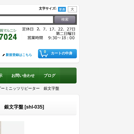
文字サイズ
:
0
カートの中身
新規登録はこちら
示
お問い合わせ
ブログ
ダーミニッツリピーター 銀文字盤
 銀文字盤
[
shl-035
]