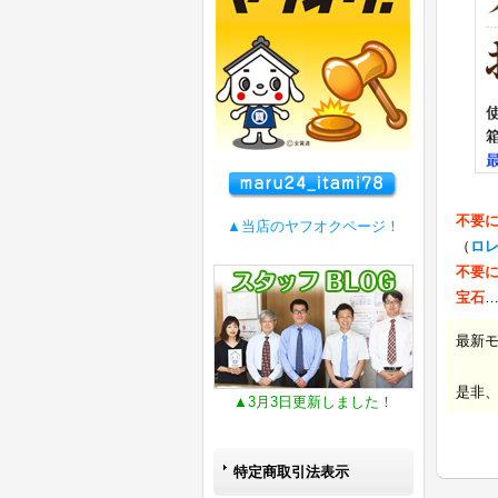
不要
▲当店のヤフオクページ！
（
ロ
不要
宝石
最新
是非
▲3月3日更新しました！
特定商取引法表示