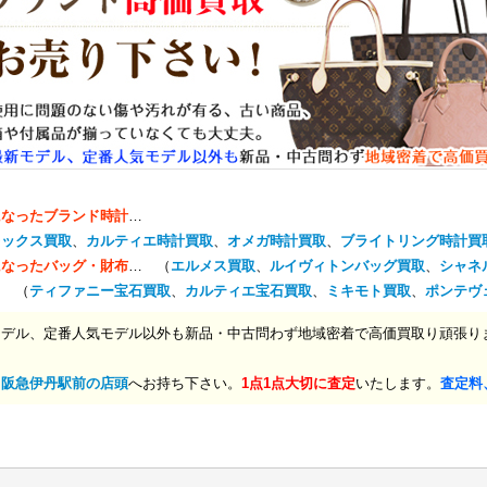
になったブランド時計
…
レックス買取
、
カルティエ時計買取
、
オメガ時計買取
、
ブライトリング時計買
になったバッグ・財布
… （
エルメス買取
、
ルイヴィトンバッグ買取
、
シャネ
… （
ティファニー宝石買取
、
カルティエ宝石買取
、
ミキモト買取
、
ポンテヴ
モデル、定番人気モデル以外も新品・中古問わず地域密着で高価買取り頑張り
、
阪急伊丹駅前の店頭
へお持ち下さい。
1点1点大切に査定
いたします。
査定料